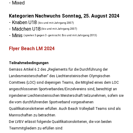
- Mixed
Kategorien Nachwuchs Sonntag, 25. August 2024
- Knaben U18
(bis und mit Jahrgang 2007)
- Mädchen U18
(bis und mit Jahrgang 2007)
- Minis
(spielen 3 gegen 3 - gemischt. Bis und mit Jahrgang 2013)
Flyer Beach LM 2024
Teilnahmebedingungen
Gemäss Artikel 6.2 des „Reglements für die Durchführung der
Landesmeisterschaften“ des Liechtensteinischen Olympischen
Comittees (LOC) sind diejenigen Teams, die Mitglied eines dem LOC
angeschlossenen Sportverbandes/Einzelvereins sind, berechtigt an
irgendeiner Liechtensteinischen Meisterschaft teilzunehmen, sofern sie
die vom durchführenden Sportverband vorgesehenen
Qualifikationskriterien erfüllen. Auch Beach Volleyball Teams sind als
Mannschaften zu betrachten.
Der LVBV erlässt folgende Qualifikationskriterien, die von beiden
Teammitgliedern zu erfüllen sind: