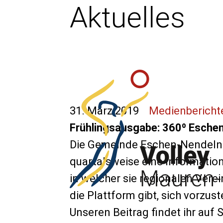
Aktuelles
31. März 2019
Medienbericht
Frühlingsausgabe: 360º Esche
Die Gemeinde Eschen-Nendeln g
quartalsweise eine Informatio
in welcher sie regionalen Ver
die Plattform gibt, sich vorzust
Unseren Beitrag findet ihr auf S