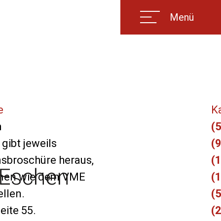
Menü
e
K
n
(5
ibt jeweils
(9
nsbroschüre heraus,
(1
einen wie dem VME
(
ellen.
(5
eite 55.
(2