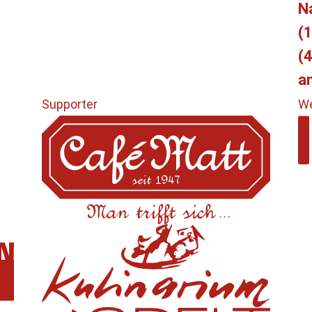
N
(1
(4
a
Supporter
We