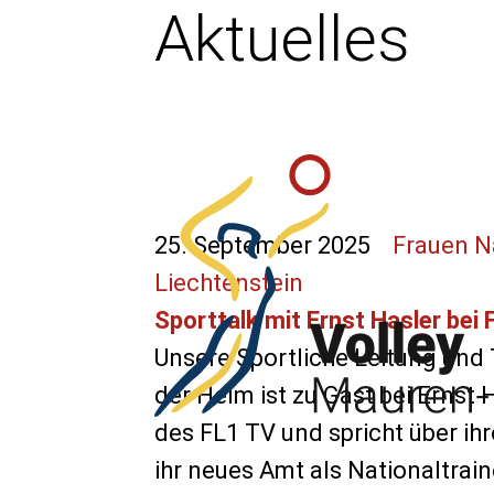
Aktuelles
25. September 2025
Frauen N
Liechtenstein
Sporttalk mit Ernst Hasler bei
Unsere Sportliche Leitung und 
der Helm ist zu Gast bei Ernst 
des FL1 TV und spricht über i
ihr neues Amt als Nationaltrain