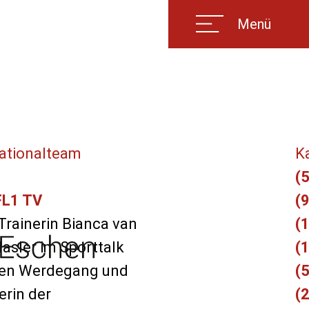
Menü
ationalteam
K
(5
 FL1 TV
(9
Trainerin Bianca van
(1
Hasler im Sporttalk
(
hren Werdegang und
(5
erin der
(2