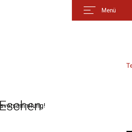
Menü
T
insversammlung!