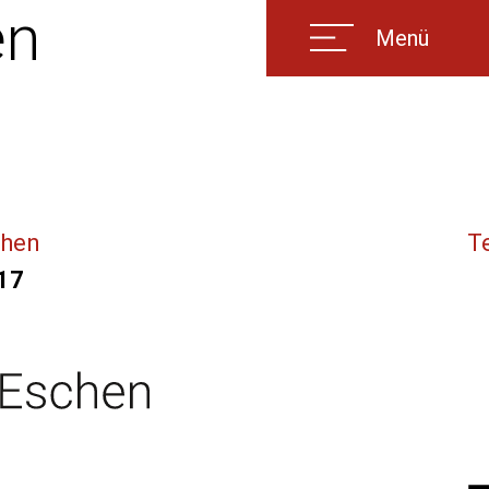
en
Menü
chen
T
17