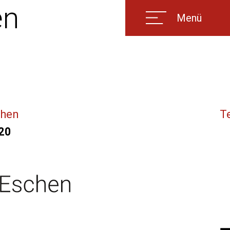
en
Menü
chen
T
20