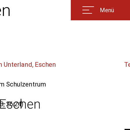
en
Menü
 Unterland, Eschen
T
im Schulzentrum
3, 26:24)