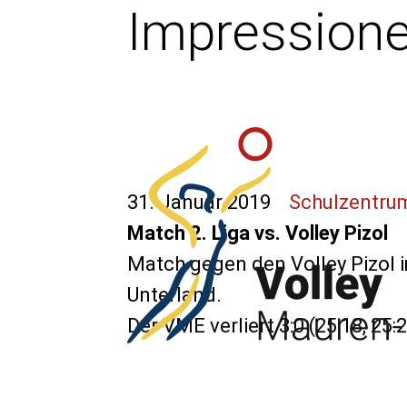
Impression
31. Januar 2019
Schulzentrum
Match 2. Liga vs. Volley Pizol
Match gegen den Volley Pizol 
Unterland.
Der VME verliert 3:0 (25:18, 25:2