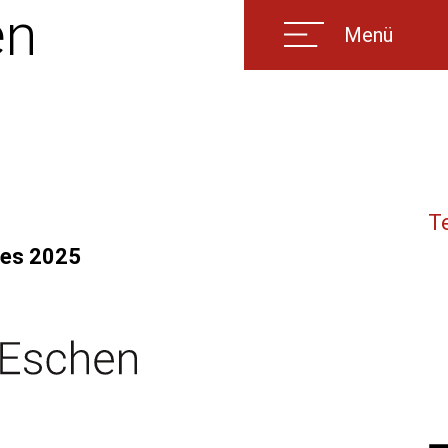
en
Menü
T
mes 2025